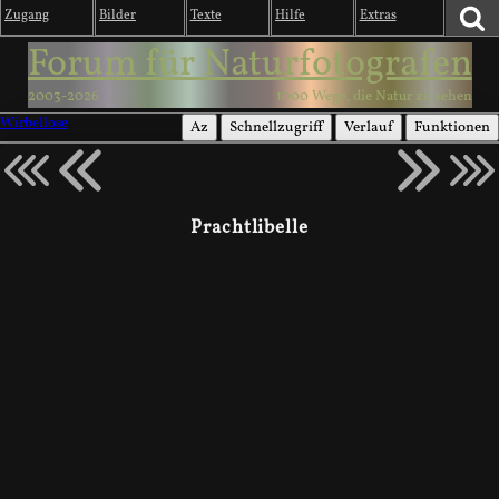
Zugang
Bilder
Texte
Hilfe
Extras
Forum für Naturfotografen
2003-2026
1000 Wege, die Natur zu sehen
Wirbellose
Az
Schnellzugriff
Verlauf
Funktionen
Prachtlibelle