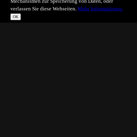
Mechanismen zur Speicherung von Daten, oder
verlassen Sie diese Webseiten.
Mehr Informationen.
OK
*
**
***
****
Vollbild
Bild teilen
Eingestellt:
2018-09-09
Aufgenommen:
2018-05-20
UK
©
Ute Kloß
Guten Morgen Forum,
ich habe bei mir ein kleines aber feines
Prachtlibellenhabitat und konnte die schönen Tiere auch
in diesem Jahr ablichten. Das Bild entstand vor Beginn
der großen Dürre hier.