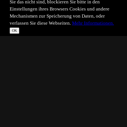
Sie das nicht sind, blockieren Sie bitte in den
Einstellungen ihres Browsers Cookies und andere
Mechanismen zur Speicherung von Daten, oder
verlassen Sie diese Webseiten.
Mehr Informationen.
OK
*
**
***
****
Vollbild
Bild teilen
Eingestellt:
2020-06-08
Aufgenommen:
2020-05-21
UK
©
Ute Kloß
Hallo Zusammen,
das Bild erinnert mich irgendwie an den Bösewicht aus
dem Krieg der Sterne Film