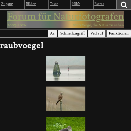
Zugang
Bilder
Texte
Hilfe
Extras
Forum für Naturfotografen
2003-2026
1000 Wege, die Natur zu sehen
Az
Schnellzugriff
Verlauf
Funktionen
raubvoegel