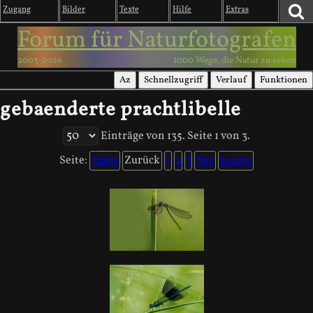
Zugang
Bilder
Texte
Hilfe
Extras
Forum für Naturfotografen
2003-2026
1000 Wege, die Natur zu sehen
Az
Schnellzugriff
Verlauf
Funktionen
gebaenderte prachtlibelle
Einträge von 135. Seite 1 von 3.
Seite:
Erste
Zurück
1
2
3
Vor
Letzte