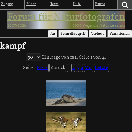
Zugang
Bilder
Texte
Hilfe
Extras
Forum für Naturfotografen
2003-2026
1000 Wege, die Natur zu sehen
Az
Schnellzugriff
Verlauf
Funktionen
kampf
Einträge von 182. Seite 1 von 4.
Seite:
Erste
Zurück
1
2
3
4
Vor
Letzte