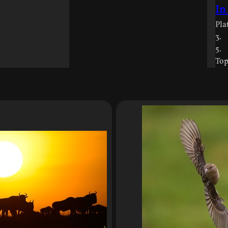
In
Pla
3.
5.
Top