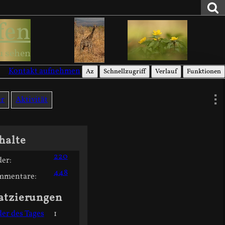
fen
u sehen
Kontakt aufnehmen
Az
Schnellzugriff
Verlauf
Funktionen
er
Aktivität
halte
220
der:
448
mmentare:
atzierungen
der des Tages
1