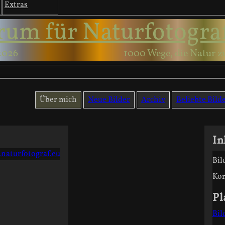
Extras
rum für Naturfotogra
2026
1000 Wege, die Natur z
Über mich
Neue Bilder
Archiv
Beliebte Bild
In
.naturfotograf.eu
Bil
Ko
Pl
Bil