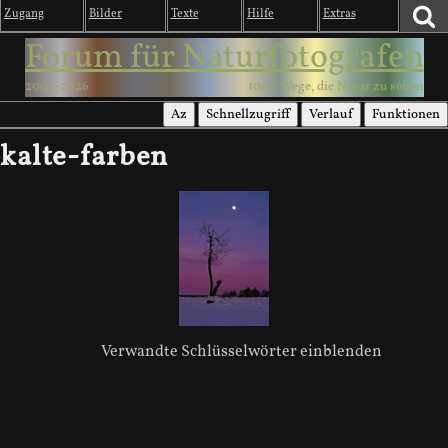
Zugang
Bilder
Texte
Hilfe
Extras
Forum für Naturfotografen
2003-2026
1000 Wege, die Natur zu sehen
Az
Schnellzugriff
Verlauf
Funktionen
kalte-farben
Verwandte Schlüsselwörter einblenden