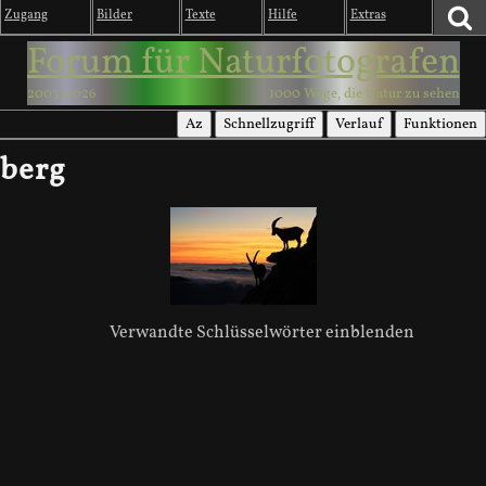
Zugang
Bilder
Texte
Hilfe
Extras
Forum für Naturfotografen
2003-2026
1000 Wege, die Natur zu sehen
Az
Schnellzugriff
Verlauf
Funktionen
berg
Verwandte Schlüsselwörter einblenden