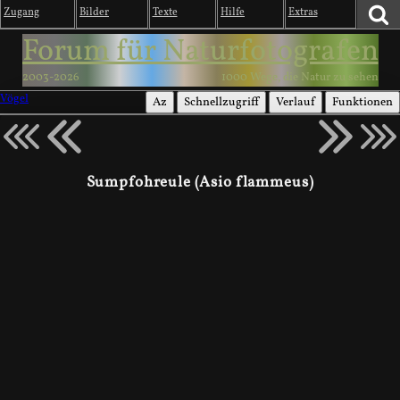
Zugang
Bilder
Texte
Hilfe
Extras
Forum für Naturfotografen
2003-2026
1000 Wege, die Natur zu sehen
Vögel
Az
Schnellzugriff
Verlauf
Funktionen
Sumpfohreule (Asio flammeus)