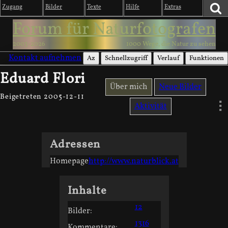
Zugang
Bilder
Texte
Hilfe
Extras
Forum für Naturfotografen
2003-2026
1000 Wege, die Natur zu sehen
Kontakt aufnehmen
Az
Schnellzugriff
Verlauf
Funktionen
Eduard Flori
Über mich
Neue Bilder
Beigetreten 2005-12-11
Aktivität
Adressen
Homepage
http://www.naturblick.at
Inhalte
12
Bilder:
1316
Kommentare: