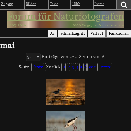
Zugang
Bilder
Texte
Hilfe
Extras
Forum für Naturfotografen
2003-2026
1000 Wege, die Natur zu sehen
Az
Schnellzugriff
Verlauf
Funktionen
mai
Einträge von 272. Seite 1 von 6.
Seite:
Erste
Zurück
1
2
3
4
5
6
Vor
Letzte