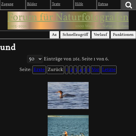
Zugang
Bilder
Texte
Hilfe
Extras
Forum für Naturfotografen
2003-2026
1000 Wege, die Natur zu sehen
Az
Schnellzugriff
Verlauf
Funktionen
und
Einträge von 261. Seite 1 von 6.
Seite:
Erste
Zurück
1
2
3
4
5
6
Vor
Letzte