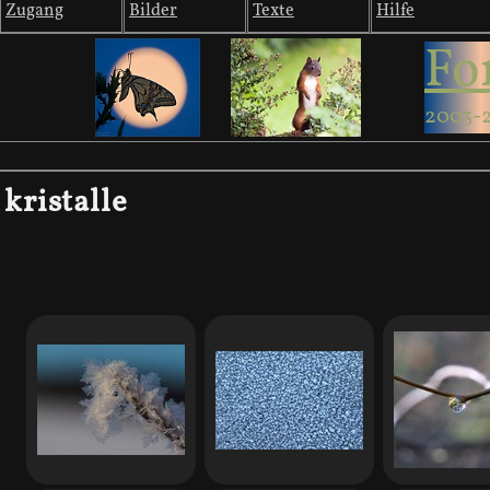
Zugang
Bilder
Texte
Hilfe
Fo
2003-
kristalle