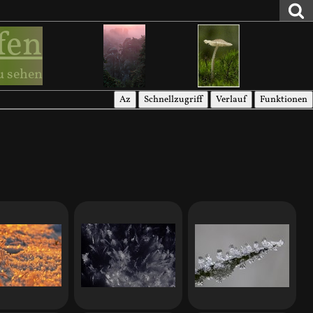
fen
u sehen
Az
Schnellzugriff
Verlauf
Funktionen