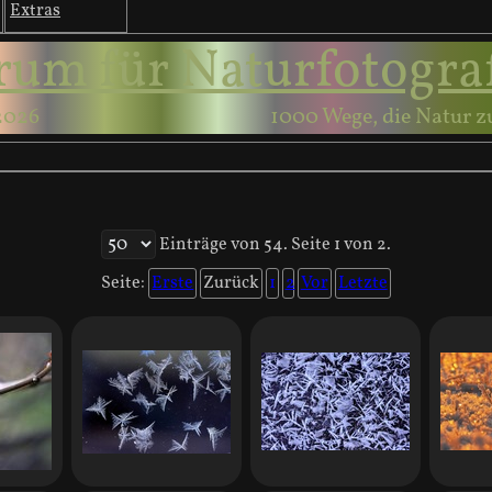
Extras
rum für Naturfotogra
2026
1000 Wege, die Natur z
Einträge von 54. Seite 1 von 2.
Seite:
Erste
Zurück
1
2
Vor
Letzte