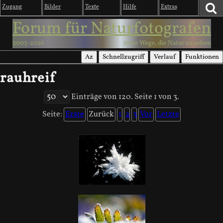
Zugang
Bilder
Texte
Hilfe
Extras
Forum für Naturfotografen
2003-2026
1000 Wege, die Natur zu sehen
Az
Schnellzugriff
Verlauf
Funktionen
rauhreif
Einträge von 120. Seite 1 von 3.
Seite:
Erste
Zurück
1
2
3
Vor
Letzte