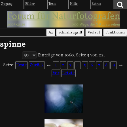
Zugang
Bilder
Texte
Hilfe
Extras
Forum für Naturfotografen
2003-2026
1000 Wege, die Natur zu sehen
Az
Schnellzugriff
Verlauf
Funktionen
spinne
Einträge von 1060. Seite 5 von 22.
Seite:
Erste
Zurück
←
1
2
3
4
5
6
7
8
9
→
Vor
Letzte