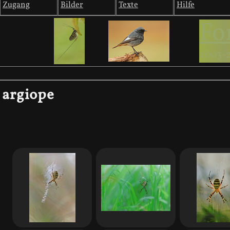
Zugang
Bilder
Texte
Hilfe
Fo
2003-
argiope