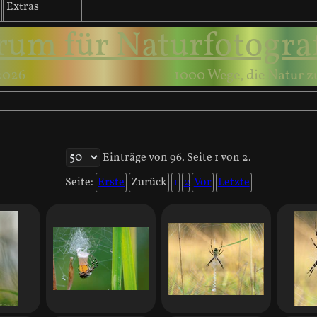
Extras
rum für Naturfotogra
2026
1000 Wege, die Natur z
Einträge von 96. Seite 1 von 2.
Seite:
Erste
Zurück
1
2
Vor
Letzte