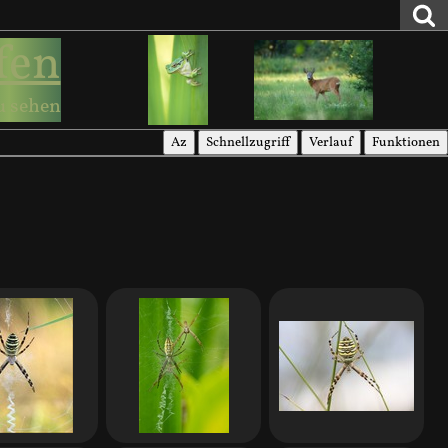
fen
u sehen
Az
Schnellzugriff
Verlauf
Funktionen