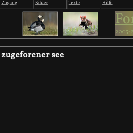
Zugang
Bilder
Texte
Hilfe
Fo
2003-
zugeforener see