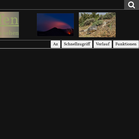
fen
u sehen
Az
Schnellzugriff
Verlauf
Funktionen