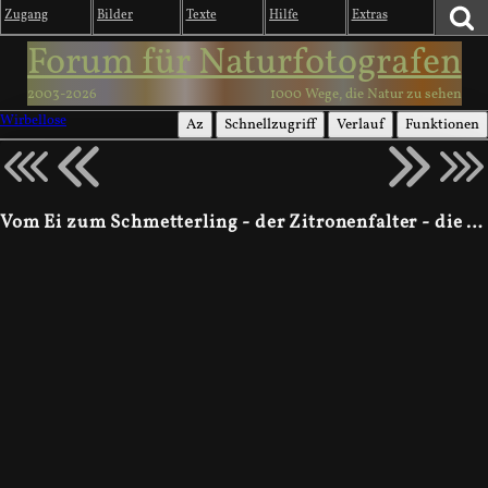
Zugang
Bilder
Texte
Hilfe
Extras
Forum für Naturfotografen
2003-2026
1000 Wege, die Natur zu sehen
Wirbellose
Az
Schnellzugriff
Verlauf
Funktionen
Vom Ei zum Schmetterling - der Zitronenfalter - die Metamorphose