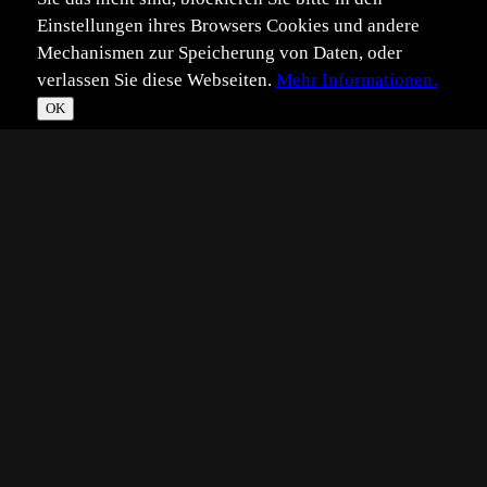
Einstellungen ihres Browsers Cookies und andere
Mechanismen zur Speicherung von Daten, oder
verlassen Sie diese Webseiten.
Mehr Informationen.
OK
*
**
***
****
Vollbild
Bild teilen
Eingestellt:
2019-12-01
Aufgenommen:
2015-07-06
©
Peter Schmidt 2
Schon im zeitigen Frühjahr beginnen die Weibchen des
Zitronenfalters mit der Eiablage.
Kaum dass sich die Blätter des Faulbaums (Rhamnus
frangula) entfalten, legen sie ihre Eier in die Nähe der