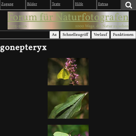
Zugang
Bilder
Texte
Hilfe
Extras
Forum für Naturfotografen
2003-2026
1000 Wege, die Natur zu sehen
Az
Schnellzugriff
Verlauf
Funktionen
gonepteryx