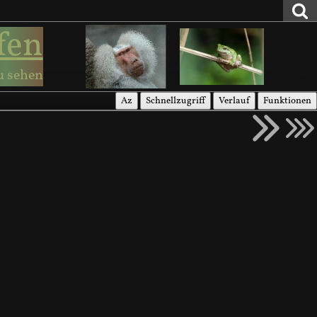
fen
u sehen
Az
Schnellzugriff
Verlauf
Funktionen