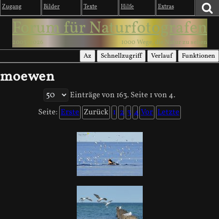
Zugang
Bilder
Texte
Hilfe
Extras
Forum für Naturfotografen
2003-2026
1000 Wege, die Natur zu sehen
Az
Schnellzugriff
Verlauf
Funktionen
moewen
Einträge von 163. Seite 1 von 4.
Seite:
Erste
Zurück
1
2
3
4
Vor
Letzte