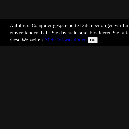
Auf ihrem Computer gespeicherte Daten benötigen wir für 
einverstanden. Falls Sie das nicht sind, blockieren Sie b
diese Webseiten.
Mehr Informationen.
OK
Eingestellt:
2009-02-16
RK
©
Ralf Kistowski
Aufnahme vom 01.02.2009: