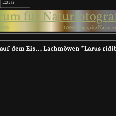
Extras
rum für Naturfotogra
2026
1000 Wege, die Natur z
s auf dem Eis... Lachmöwen *Larus rid