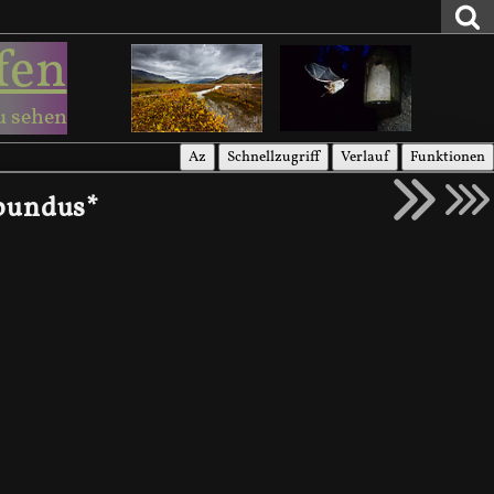
fen
u sehen
Az
Schnellzugriff
Verlauf
Funktionen
ibundus*