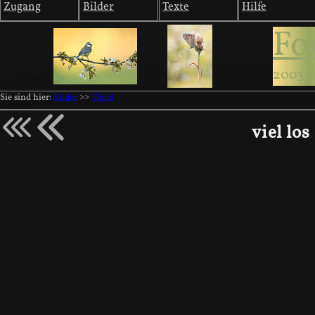
Zugang
Bilder
Texte
Hilfe
Fo
2003-
Sie sind hier:
Bilder
>>
Vögel
viel lo