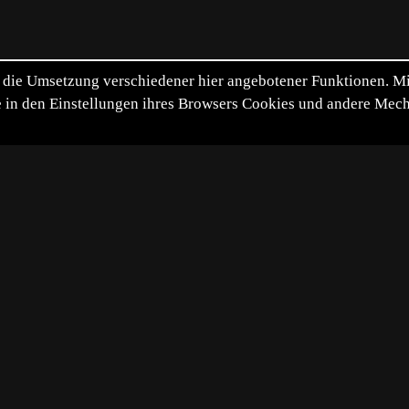
die Umsetzung verschiedener hier angebotener Funktionen. Mit 
itte in den Einstellungen ihres Browsers Cookies und andere Me
*
**
***
****
Diashow
Vollbild
Bild teilen