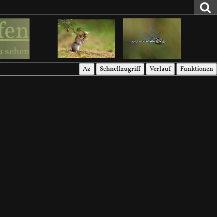
fen
u sehen
Az
Schnellzugriff
Verlauf
Funktionen