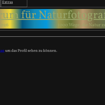
Extras
rum für Naturfotogra
2026
1000 Wege, die Natur z
 an
um das Profil sehen zu können.