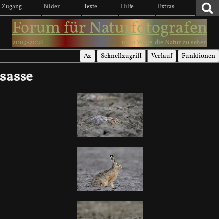
Zugang
Bilder
Texte
Hilfe
Extras
Forum für Naturfotografen
2003-2026
1000 Wege, die Natur zu sehen
Az
Schnellzugriff
Verlauf
Funktionen
sasse