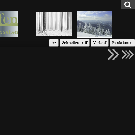
fen
u sehen
Az
Schnellzugriff
Verlauf
Funktionen