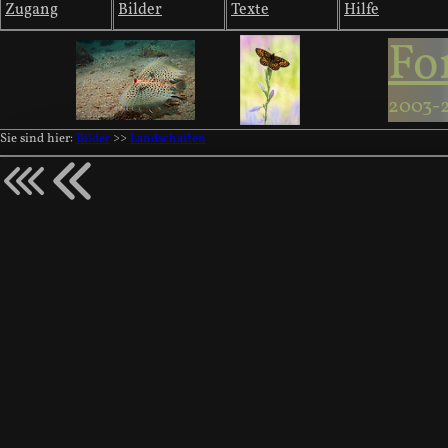
Zugang
Bilder
Texte
Hilfe
Fo
2003-
Sie sind hier:
Bilder
>>
Landschaften