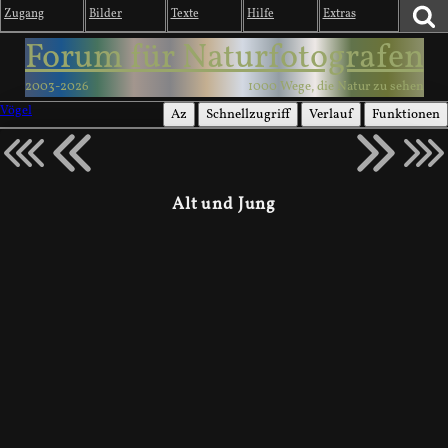
Zugang
Bilder
Texte
Hilfe
Extras
Forum für Naturfotografen
2003-2026
1000 Wege, die Natur zu sehen
Vögel
Az
Schnellzugriff
Verlauf
Funktionen
Alt und Jung