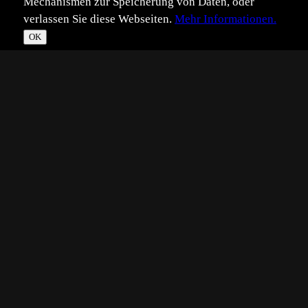
Mechanismen zur Speicherung von Daten, oder
verlassen Sie diese Webseiten.
Mehr Informationen.
OK
*
**
***
****
Vollbild
Bild teilen
Eingestellt:
2008-11-10
HG
©
Hans Glader
Auch diese beiden Seeadler habe ich im ausgehenden
Winter vor die Linse bekommen.
Technik:
EOS 40D, Stativ, Versteck, 500 mm + 1.4 Konverter
Natur:
Naturdokument
?
Schlagwörter: