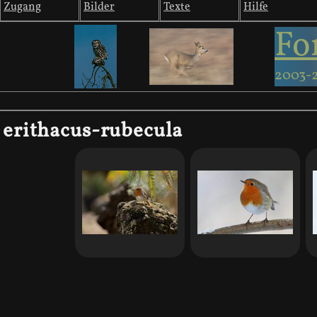
Zugang
Bilder
Texte
Hilfe
Fo
2003-
erithacus-rubecula