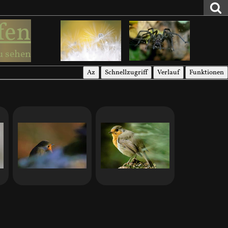
fen
u sehen
Az
Schnellzugriff
Verlauf
Funktionen