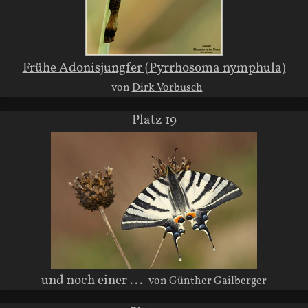
Frühe Adonisjungfer (Pyrrhosoma nymphula)
von
Dirk Vorbusch
Platz 19
und noch einer ...
von
Günther Gailberger