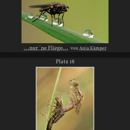
...nur ´ne Fliege...
von
Anja Kämper
Platz 18