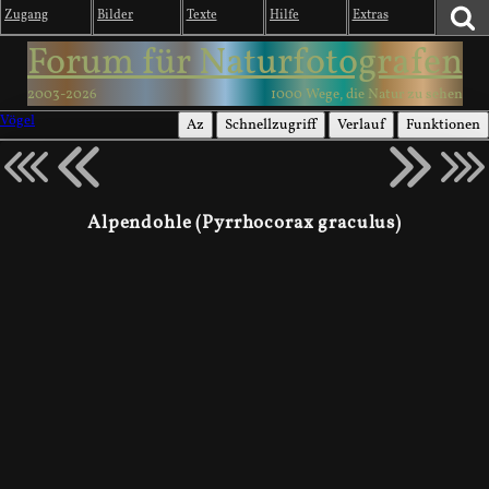
Zugang
Bilder
Texte
Hilfe
Extras
Forum für Naturfotografen
2003-2026
1000 Wege, die Natur zu sehen
Vögel
Az
Schnellzugriff
Verlauf
Funktionen
Alpendohle (Pyrrhocorax graculus)