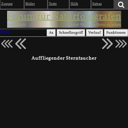
Zugang
Bilder
Texte
Hilfe
Extras
Forum für Naturfotografen
2003-2026
1000 Wege, die Natur zu sehen
Vögel
Az
Schnellzugriff
Verlauf
Funktionen
Auffliegender Sterntaucher