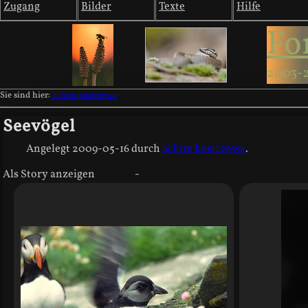
Zugang
Bilder
Texte
Hilfe
Fo
2003-
Sie sind hier:
achim kostrzewa
Seevögel
Angelegt
2009-05-16
durch
achim kostrzewa
.
Als Story anzeigen
-