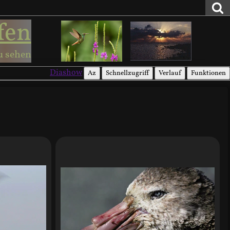
fen
u sehen
Diashow
Az
Schnellzugriff
Verlauf
Funktionen