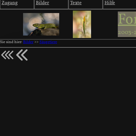
Zugang
Bilder
Texte
Hilfe
Fo
2003-
Sie sind hier:
Bilder
>>
Säugetiere