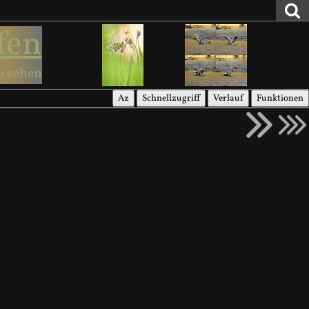
fen
u sehen
Az
Schnellzugriff
Verlauf
Funktionen