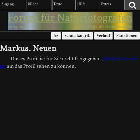
Zugang
Bilder
Texte
Hilfe
Extras
Forum für Naturfotografen
2003-2026
1000 Wege, die Natur zu sehen
Az
Schnellzugriff
Verlauf
Funktionen
Markus. Neuen
Dieses Profil ist für Sie nicht freigegeben.
Melden Sie sich
an
um das Profil sehen zu können.