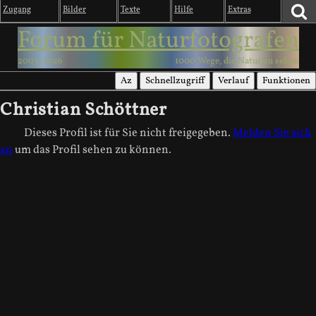
Zugang
Bilder
Texte
Hilfe
Extras
Forum für Naturfotografen
2003-2026
1000 Wege, die Natur zu sehen
Az
Schnellzugriff
Verlauf
Funktionen
Christian Schöttner
Dieses Profil ist für Sie nicht freigegeben.
Melden Sie sich
an
um das Profil sehen zu können.