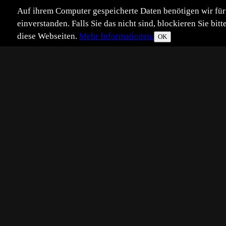
Auf ihrem Computer gespeicherte Daten benötigen wir für 
einverstanden. Falls Sie das nicht sind, blockieren Sie b
diese Webseiten.
Mehr Informationen.
OK
Eingestellt:
2019-12-11
Aufgenommen:
2015
©
Peter Schmidt 2
An der Iller gibt es noch ein kle
Er wächst dort oft in dichten Büsc
Zudem ist es eine winzig kleine L
Hier trafen ein paar Sonnenstrahle