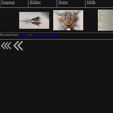
Zugang
Bilder
Texte
Hilfe
Fo
2003-
Sie sind hier:
Bilder
>>
Pflanzen und Pilze