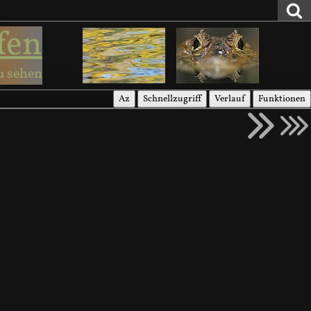
fen
u sehen
Az
Schnellzugriff
Verlauf
Funktionen