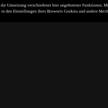
die Umsetzung verschiedener hier angebotener Funktionen. Mit 
itte in den Einstellungen ihres Browsers Cookies und andere Me
*
**
***
****
Diashow
Vollbild
Bild teilen
-05-31
ines Vorkommen des Frauenschuhs.
heln, deshalb sind Freistellungen einzelner Blüten nicht ei
ichtung umgeben von Gebüsch, weshalb der HG meist recht 
n durch das Geäst auf die Blüte.