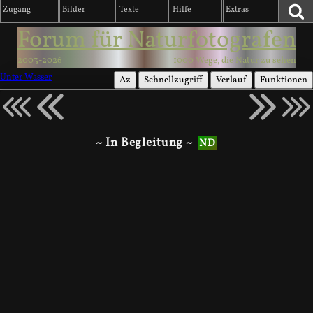
Zugang
Bilder
Texte
Hilfe
Extras
Forum für Naturfotografen
2003-2026
1000 Wege, die Natur zu sehen
Unter Wasser
Az
Schnellzugriff
Verlauf
Funktionen
~ In Begleitung ~