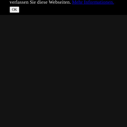
verlassen Sie diese Webseiten.
Mehr Informationen.
OK
*
**
***
****
Vollbild
Bild teilen
Eingestellt:
2018-05-10
Aufgenommen:
2018-02-20
JP
©
Jan Piecha
Beim Schnorcheln am Anse Lazio auf den Seychellen
wurde ich mehrere Male von diesem Langflossen-
Fledermausfisch begleitet. Es war zwar eine ganze
Gruppe, aber dieser hier war am coolsten.
Technik:
Brennweite 6.2mm
1/640 Sekunden, F/2.8, ISO 80