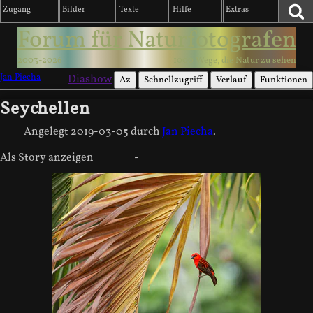
Zugang
Bilder
Texte
Hilfe
Extras
Forum für Naturfotografen
2003-2026
1000 Wege, die Natur zu sehen
Jan Piecha
Diashow
Az
Schnellzugriff
Verlauf
Funktionen
Seychellen
Angelegt
2019-03-05
durch
Jan Piecha
.
Als Story anzeigen
-