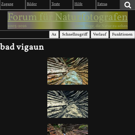
Zugang
Bilder
Texte
Hilfe
Extras
Forum für Naturfotografen
2003-2026
1000 Wege, die Natur zu sehen
Az
Schnellzugriff
Verlauf
Funktionen
bad vigaun