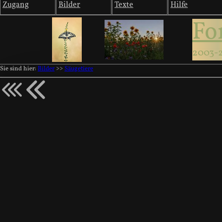
Zugang
Bilder
Texte
Hilfe
Fo
2003-
Sie sind hier:
Bilder
>>
Säugetiere