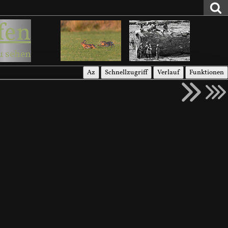
fen
u sehen
Az
Schnellzugriff
Verlauf
Funktionen