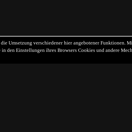
die Umsetzung verschiedener hier angebotener Funktionen. Mit 
itte in den Einstellungen ihres Browsers Cookies und andere Me
*
**
***
****
Vollbild
Bild teilen
5-07-26