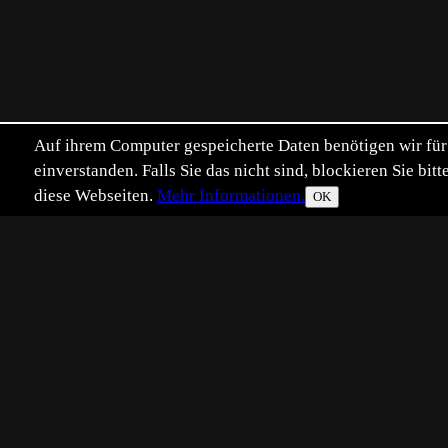
Auf ihrem Computer gespeicherte Daten benötigen wir für 
einverstanden. Falls Sie das nicht sind, blockieren Sie b
diese Webseiten.
Mehr Informationen.
OK
Eingestellt:
2015-08-09
Aufgenommen:
201
AS
©
Anders Storensten