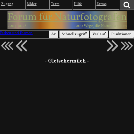
Zugang
Bilder
Texte
Hilfe
Extras
Forum für Naturfotografen
2003-2026
1000 Wege, die Natur zu sehen
Farben und Formen
Az
Schnellzugriff
Verlauf
Funktionen
- Gletschermilch -