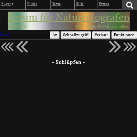
Zugang
Bilder
Texte
Hilfe
Extras
Forum für Naturfotografen
2003-2026
1000 Wege, die Natur zu sehen
Vögel
Az
Schnellzugriff
Verlauf
Funktionen
- Schlüpfen -