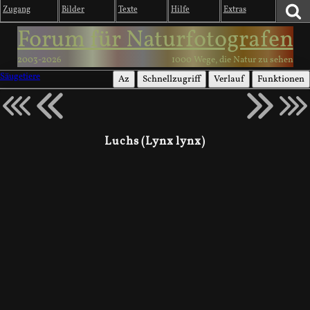
Zugang
Bilder
Texte
Hilfe
Extras
Forum für Naturfotografen
2003-2026
1000 Wege, die Natur zu sehen
Säugetiere
Az
Schnellzugriff
Verlauf
Funktionen
Luchs (Lynx lynx)