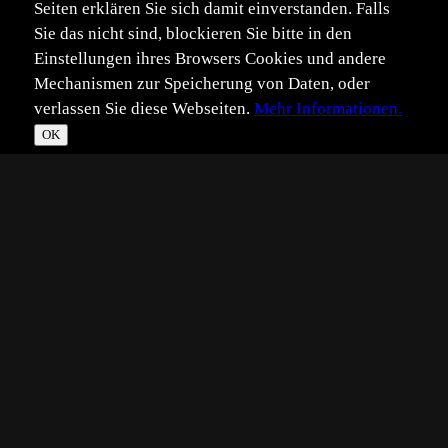
Seiten erklären Sie sich damit einverstanden. Falls
Sie das nicht sind, blockieren Sie bitte in den
Einstellungen ihres Browsers Cookies und andere
Mechanismen zur Speicherung von Daten, oder
verlassen Sie diese Webseiten.
Mehr Informationen.
OK
*
**
***
****
Vollbild
Bild teilen
Eingestellt:
2013-01-13
DV
©
Dirk Vorbusch
Da das Wetter in den vergangenen Wochen nicht gerade
prickelnd war, zeige ich mal was aus der "Konserve".
Aufgenommen im Wildpark Granat während des