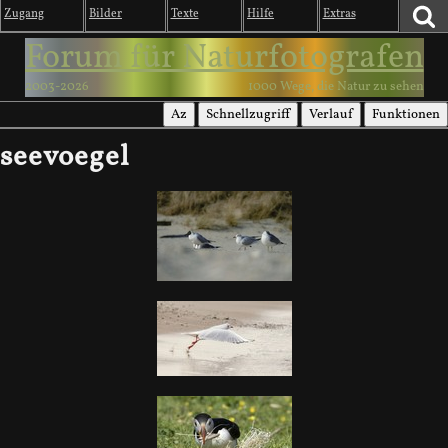
Zugang
Bilder
Texte
Hilfe
Extras
Forum für Naturfotografen
2003-2026
1000 Wege, die Natur zu sehen
Az
Schnellzugriff
Verlauf
Funktionen
seevoegel