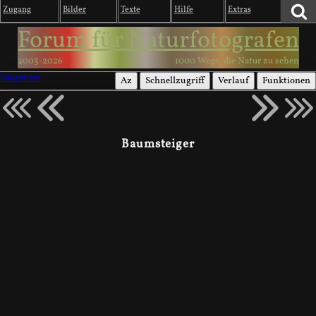
Zugang
Bilder
Texte
Hilfe
Extras
Forum für Naturfotografen
2003-2026
1000 Wege, die Natur zu sehen
Säugetiere
Az
Schnellzugriff
Verlauf
Funktionen
Baumsteiger