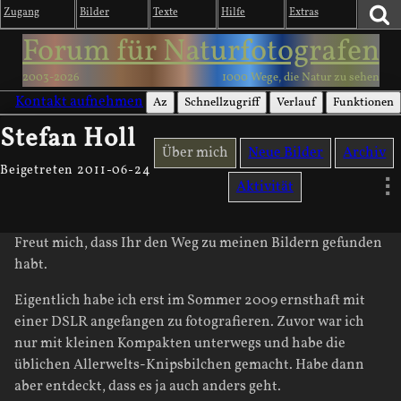
Zugang
Bilder
Texte
Hilfe
Extras
Forum für Naturfotografen
2003-2026
1000 Wege, die Natur zu sehen
Kontakt aufnehmen
Az
Schnellzugriff
Verlauf
Funktionen
Stefan Holl
Über mich
Neue Bilder
Archiv
Beigetreten 2011-06-24
Aktivität
Freut mich, dass Ihr den Weg zu meinen Bildern gefunden
habt.
Eigentlich habe ich erst im Sommer 2009 ernsthaft mit
einer DSLR angefangen zu fotografieren. Zuvor war ich
nur mit kleinen Kompakten unterwegs und habe die
üblichen Allerwelts-Knipsbilchen gemacht. Habe dann
aber entdeckt, dass es ja auch anders geht.