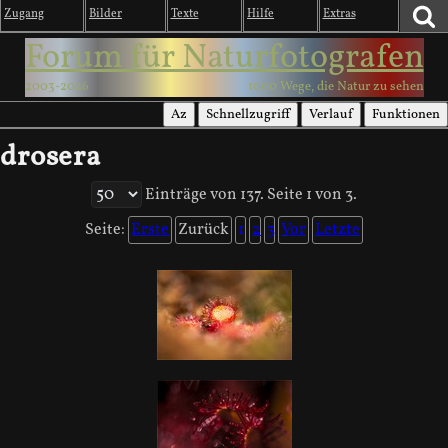
Zugang
Bilder
Texte
Hilfe
Extras
Forum für Naturfotografen
2003-2026
1000 Wege, die Natur zu sehen
Az
Schnellzugriff
Verlauf
Funktionen
drosera
Einträge von 137. Seite 1 von 3.
Seite:
Erste
Zurück
1
2
3
Vor
Letzte