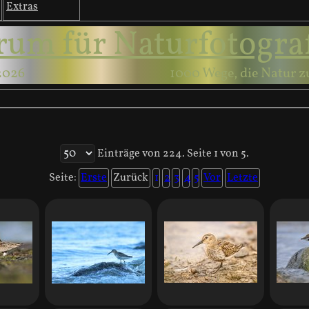
Extras
rum für Naturfotogra
2026
1000 Wege, die Natur z
Einträge von 224. Seite 1 von 5.
Seite:
Erste
Zurück
1
2
3
4
5
Vor
Letzte