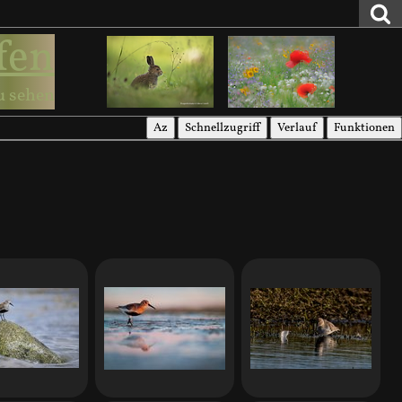
fen
u sehen
Az
Schnellzugriff
Verlauf
Funktionen