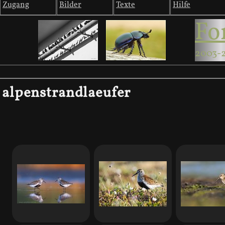
Zugang
Bilder
Texte
Hilfe
Fo
2003-
alpenstrandlaeufer