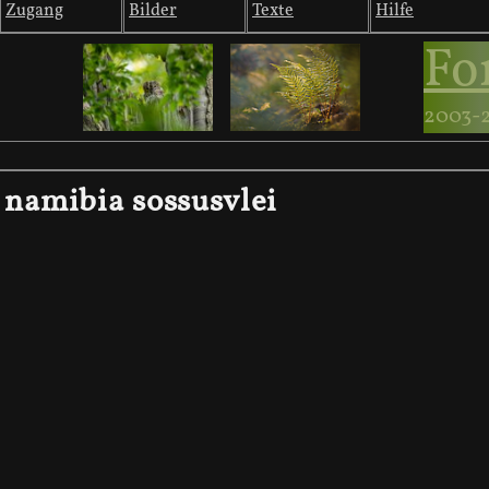
Zugang
Bilder
Texte
Hilfe
Fo
2003-
namibia sossusvlei