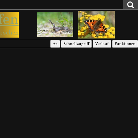
fen
u sehen
Az
Schnellzugriff
Verlauf
Funktionen