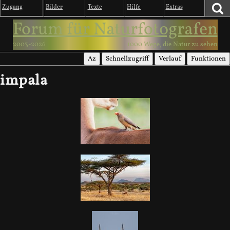
Zugang
Bilder
Texte
Hilfe
Extras
Forum für Naturfotografen
2003-2026
1000 Wege, die Natur zu sehen
Az
Schnellzugriff
Verlauf
Funktionen
impala