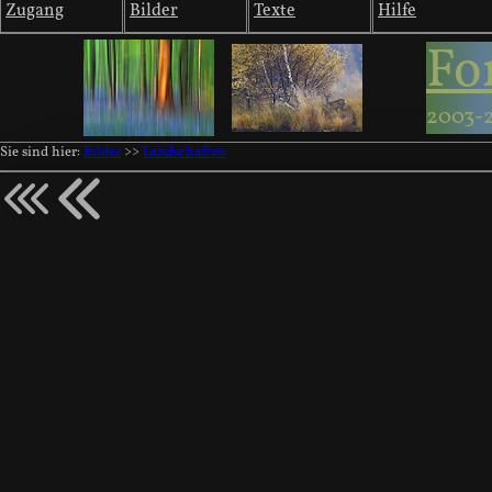
Zugang
Bilder
Texte
Hilfe
Fo
2003-
Sie sind hier:
Bilder
>>
Landschaften