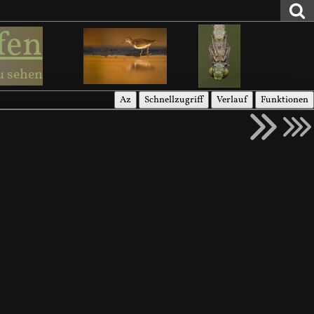
fen
u sehen
Az
Schnellzugriff
Verlauf
Funktionen